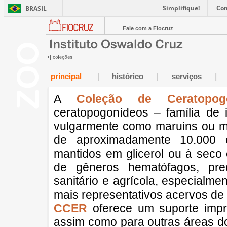
Simplifique!
Co
BRASIL
Fale com a Fiocruz
principal
|
histórico
|
serviços
|
A
Coleção de Ceratopog
ceratopogonídeos – família de
vulgarmente como maruins ou mo
de aproximadamente 10.000 
mantidos em glicerol ou à seco 
de gêneros hematófagos, pred
sanitário e agrícola, especialme
mais representativos acervos de 
CCER
oferece um suporte impre
assim como para outras áreas do